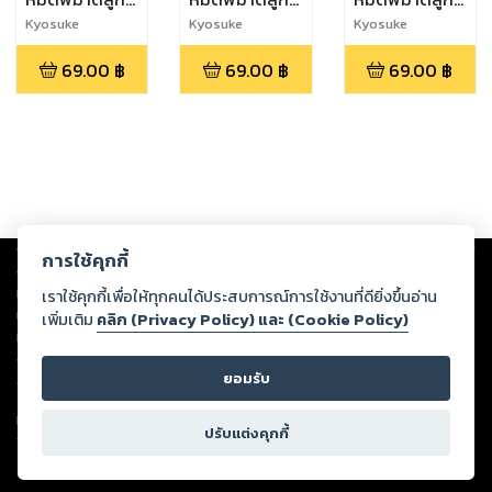
ป๋องแป๋ง เล่ม 3
ป๋องแป๋ง เล่ม 2
ป๋องแป๋ง เล่ม 1
Kyosuke
Kyosuke
Kyosuke
Maruyama
Maruyama
Maruyama
69.00
฿
69.00
฿
69.00
฿
Copyright ©
2026
Storylog Co., Ltd. - สตอรี่ล็อกขอสงวนสิทธิ์ไม่รับผิดชอบ
การใช้คุกกี้
ต่อผลงานหรือเนื้อหาใดที่อัปโหลดผ่านเว็บไซต์และปรากฏว่าละเมิดสิทธิใน
ทรัพย์สินทางปัญญาของบุคคลอื่นหรือขัดต่อกฎหมายและศีลธรรม ดังนั้น ผู้อ่าน
เราใช้คุกกี้เพื่อให้ทุกคนได้ประสบการณ์การใช้งานที่ดียิ่งขึ้นอ่าน
ทุกท่านโปรดใช้วิจารณญาณในการกลั่นกรองด้วยตนเอง และหากท่านพบว่าส่วน
เพิ่มเติม
คลิก (Privacy Policy) และ (Cookie Policy)
หนึ่งส่วนใดขัดต่อกฎหมายและศีลธรรม กรุณาแจ้งมายังบริษัท เพื่อทีมงานจะได้
ดำเนินการในทันที ทั้งนี้ ทางสตอรี่ล็อกขอสงวนลิขสิทธิ์ตามพระราชบัญญัติ
ยอมรับ
ลิขสิทธิ์ พ.ศ. 2537 (ฉบับล่าสุด)
For support: member@ookbee.com
ปรับแต่งคุกกี้
Version
1.3.17