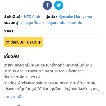
สำนักพิมพ์
:
NED Club
ผู้แต่ง :
Kyosuke Maruyama
หมวดหมู่
:
การ์ตูนญี่ปุ่น
,
การ์ตูนแอคชัน - ผจญภัย
ราคา
ซื้อฉบับนี้
:
69.00
฿
เกี่ยวกับ
ชายที่เหล่ายอดฝีมือ และจอมยุทธ์จากทั่วหล้าบากบั่นดั้นด้น
มาท้าประลอง หมายพิชิต ""ที่สุดของความแข็งแกร่ง""
ชื่อของเขาคือ TSUYOSHI -----
การต่อสู้เพื่อช่วงชิงสิทธิ์ในการควบคุมคาวาบาตะ สึโยชิ ชายผู้
แข็งแกร่งที่สุดในปฐพี ได้เริ่มปะทุเดือด! นักสู้ยอดอัจฉริยะรุ่นหนุ่ม
VS นักฆ่าปลายนิ้วเปื้อนเลือด ยอดฝีมือคาราเต้ที่ลงชิงชัยเพื่อ
แสดงมากขึ้น
มิตรภาพ VS ขุนพลสายแข็งที่ช่ำชองการออกศึก ....และ สุดยอด