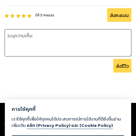
ส่งคะแนน
ให้
5
คะแนน
ส่งรีวิว
Copyright ©
2026
Storylog Co., Ltd. - สตอรี่ล็อกขอสงวนสิทธิ์ไม่รับผิดชอบ
การใช้คุกกี้
ต่อผลงานหรือเนื้อหาใดที่อัปโหลดผ่านเว็บไซต์และปรากฏว่าละเมิดสิทธิใน
ทรัพย์สินทางปัญญาของบุคคลอื่นหรือขัดต่อกฎหมายและศีลธรรม ดังนั้น ผู้อ่าน
เราใช้คุกกี้เพื่อให้ทุกคนได้ประสบการณ์การใช้งานที่ดียิ่งขึ้นอ่าน
ทุกท่านโปรดใช้วิจารณญาณในการกลั่นกรองด้วยตนเอง และหากท่านพบว่าส่วน
เพิ่มเติม
คลิก (Privacy Policy) และ (Cookie Policy)
หนึ่งส่วนใดขัดต่อกฎหมายและศีลธรรม กรุณาแจ้งมายังบริษัท เพื่อทีมงานจะได้