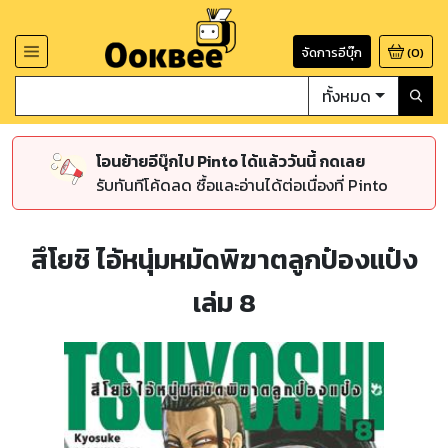
จัดการอีบุ๊ก
(
0
)
ทั้งหมด
โอนย้ายอีบุ๊กไป Pinto ได้แล้ววันนี้ กดเลย
รับทันทีโค้ดลด ซื้อและอ่านได้ต่อเนื่องที่ Pinto
สึโยชิ ไอ้หนุ่มหมัดพิฆาตลูกป๋องแป๋ง
เล่ม 8