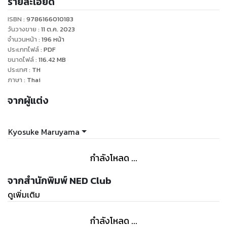
รายละเอียด
มวยแปดปรมัตถ์ VS ยอดมนุษย์สัญชาติรัสเซีย หากชนะก็รุ่งโรจน์
หากแพ้ก็เจอบทลงโทษ แบทเทิลมหาประลัยไร้ขีดจำกัดได้ระเบิด
ISBN :
9786166010183
ความมันที่คุณไม่ควรพลาด!
วันวางขาย
:
11 ต.ค. 2023
จำนวนหน้า
:
196
หน้า
ประเภทไฟล์
:
PDF
ขนาดไฟล์
:
116.42
MB
ประเทศ
:
TH
ภาษา
:
Thai
จากผู้แต่ง
Kyosuke Maruyama
กำลังโหลด ...
จากสำนักพิมพ์ NED Club
ดูเพิ่มเติม
กำลังโหลด ...