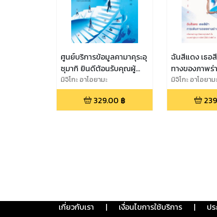
ศูนย์บริการข้อมูลคามาคุระอุ
ฉันสีแดง เธอสี
ซุมากิ ยินดีต้อนรับคุณผู้
ทางของภาพร่า
พลัดหลง
มิจิโกะ อาโอยามะ
มิจิโกะ อาโอยาม
329.00
฿
239
เกี่ยวกับเรา
|
เงื่อนไขการใช้บริการ
|
ปร