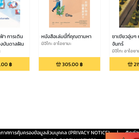
ฟ้า การเดิน
หนังสือเล่มนี้ที่คุณตามหา
ชาเขียวอุ่นๆ
งบันดาลฝัน
มิจิโกะ อาโอยามะ
จันทร์
ะ
มิจิโกะ อาโอยา
.00
฿
305.00
฿
21
ะกาศการคุ้มครองข้อมูลส่วนบุคคล (PRIVACY NOTICE)
|
ติดต่อ