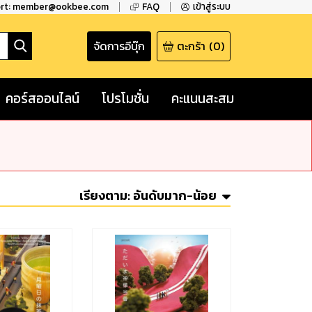
ort: member@ookbee.com
FAQ
เข้าสู่ระบบ
จัดการอีบุ๊ก
ตะกร้า
(
0
)
คอร์สออนไลน์
โปรโมชั่น
คะแนนสะสม
เรียงตาม:
อันดับมาก-น้อย