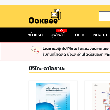
มาใหม่
หน้าแรก
บุฟเฟต์
นิยาย
หนังสือ
โอนย้ายอีบุ๊กไป Pinto ได้แล้ววันนี้ กดเลย
รับทันทีโค้ดลด ซื้อและอ่านได้ต่อเนื่องที่ Pi
มิจิโกะ-อาโอยามะ