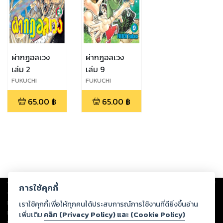
ผ่ากฎอลเวง
ผ่ากฎอลเวง
เล่ม 2
เล่ม 9
FUKUCHI
FUKUCHI
TSUBASA
TSUBASA
65.00
฿
65.00
฿
Copyright ©
2026
Storylog Co., Ltd. - สตอรี่ล็อกขอสงวนสิทธิ์ไม่รับผิดชอบ
การใช้คุกกี้
ต่อผลงานหรือเนื้อหาใดที่อัปโหลดผ่านเว็บไซต์และปรากฏว่าละเมิดสิทธิใน
ทรัพย์สินทางปัญญาของบุคคลอื่นหรือขัดต่อกฎหมายและศีลธรรม ดังนั้น ผู้อ่าน
เราใช้คุกกี้เพื่อให้ทุกคนได้ประสบการณ์การใช้งานที่ดียิ่งขึ้นอ่าน
ทุกท่านโปรดใช้วิจารณญาณในการกลั่นกรองด้วยตนเอง และหากท่านพบว่าส่วน
เพิ่มเติม
คลิก (Privacy Policy) และ (Cookie Policy)
หนึ่งส่วนใดขัดต่อกฎหมายและศีลธรรม กรุณาแจ้งมายังบริษัท เพื่อทีมงานจะได้