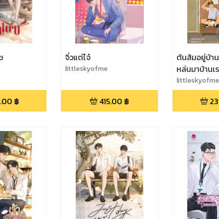
ช
จิ๋วแต่ไจ๋
ต้นส้มอยู่บ้า
littleskyofme
หล่นมาบ้าน
เล่ม 1
littleskyofme
.00
฿
415.00
฿
23