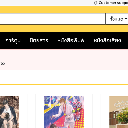
Customer supp
ทั้งหมด
การ์ตูน
นิตยสาร
หนังสือพิมพ์
หนังสือเสียง
nto