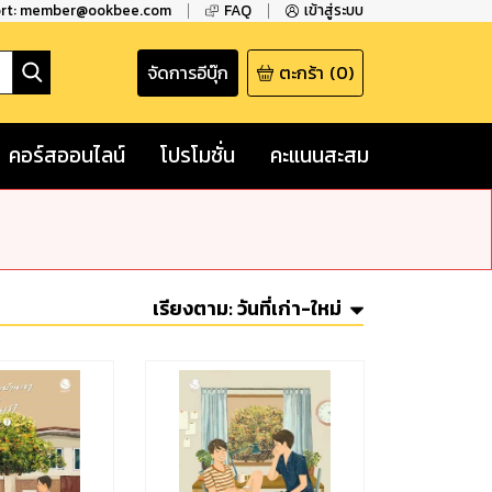
ort: member@ookbee.com
FAQ
เข้าสู่ระบบ
จัดการอีบุ๊ก
ตะกร้า
(
0
)
คอร์สออนไลน์
โปรโมชั่น
คะแนนสะสม
เรียงตาม:
วันที่เก่า-ใหม่