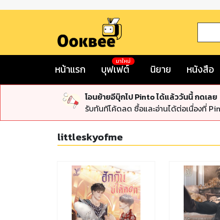
มาใหม่
หน้าแรก
บุฟเฟต์
นิยาย
หนังสือ
โอนย้ายอีบุ๊กไป Pinto ได้แล้ววันนี้ กดเลย
รับทันทีโค้ดลด ซื้อและอ่านได้ต่อเนื่องที่ Pi
littleskyofme