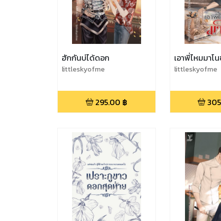
ฮักกันบ่ได้ดอก
เอาพี่ไหมมาโน
littleskyofme
littleskyofme
295.00
฿
305