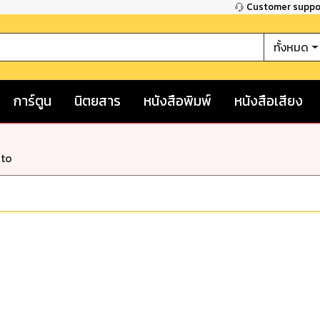
Customer supp
ทั้งหมด
การ์ตูน
นิตยสาร
หนังสือพิมพ์
หนังสือเสียง
nto