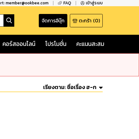
ort: member@ookbee.com
FAQ
เข้าสู่ระบบ
จัดการอีบุ๊ก
ตะกร้า
(
0
)
คอร์สออนไลน์
โปรโมชั่น
คะแนนสะสม
เรียงตาม:
ชื่อเรื่อง ฮ-ก