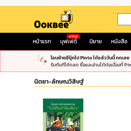
มาใหม่
หน้าแรก
บุฟเฟต์
นิยาย
หนังสือ
โอนย้ายอีบุ๊กไป Pinto ได้แล้ววันนี้ กดเลย
รับทันทีโค้ดลด ซื้อและอ่านได้ต่อเนื่องที่ Pi
นิตยา-ลักษณวิสิษฐ์