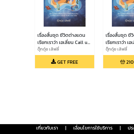
เรื่องสั้นชุด ชีวิตต่างแดน
เรื่องสั้นชุด ช
เรียกเราว่า เอเลี่ยน Call us
เรียกเราว่า เอเ
Aliens (ทดลองอ่านฟรี)
ตุ๊กดุ๋ย เลิฟลี่
Aliens
ตุ๊กดุ๋ย เลิฟลี่
GET FREE
210
เกี่ยวกับเรา
|
เงื่อนไขการใช้บริการ
|
ปร