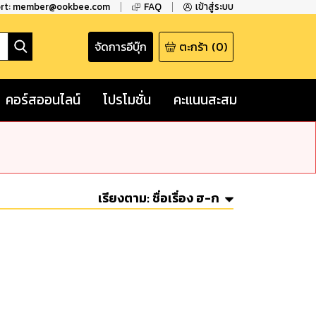
ort: member@ookbee.com
FAQ
เข้าสู่ระบบ
จัดการอีบุ๊ก
ตะกร้า
(
0
)
คอร์สออนไลน์
โปรโมชั่น
คะแนนสะสม
เรียงตาม:
ชื่อเรื่อง ฮ-ก