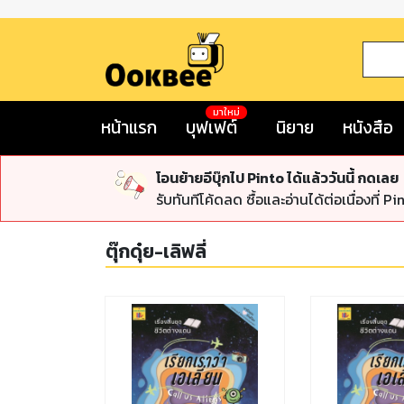
มาใหม่
หน้าแรก
บุฟเฟต์
นิยาย
หนังสือ
โอนย้ายอีบุ๊กไป Pinto ได้แล้ววันนี้ กดเลย
รับทันทีโค้ดลด ซื้อและอ่านได้ต่อเนื่องที่ Pi
ตุ๊กดุ๋ย-เลิฟลี่