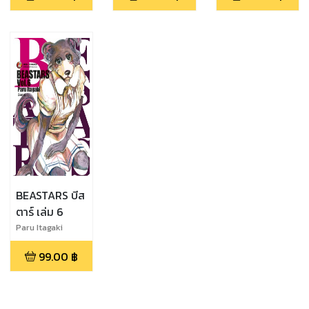
BEASTARS บีส
ตาร์ เล่ม 6
Paru Itagaki
99.00
฿