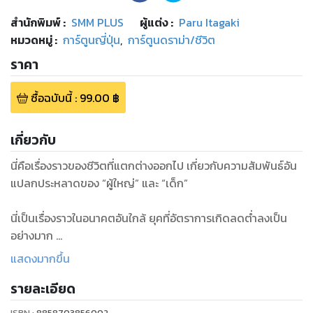
สำนักพิมพ์
:
SMM PLUS
ผู้แต่ง :
Paru Itagaki
หมวดหมู่
:
การ์ตูนญี่ปุ่น
,
การ์ตูนดราม่า/ชีวิต
ราคา
ซื้อฉบับนี้
:
99.00
฿
เกี่ยวกับ
นี่คือเรื่องราวของชีวิตที่แตกต่างออกไป เกี่ยวกับความสัมพันธ์อัน
แปลกประหลาดของ “ผู้ใหญ่” และ “เด็ก”
นี่เป็นเรื่องราวในอนาคตอันใกล้ ยุคที่อัตราการเกิดลดต่ำลงเป็น
อย่างมาก
แสดงมากขึ้น
ที่โรงเรียนอัยโกะไดโคขุซึ่งเป็นระบบหอพักทั้งหมด และชูนโยบาย
รายละเอียด
“การเรียนการสอนที่มีบาดแผลทางใจเป็นศูนย์” ได้เกิดเหตุ
นักเรียนหญิงคนหนึ่งหายตัวไป
ISBN :
8858703856002