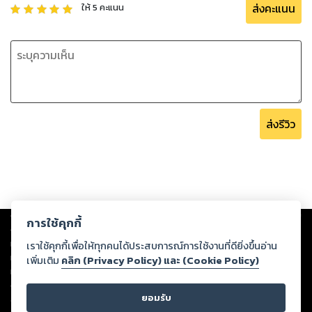
ส่งคะแนน
ให้
5
คะแนน
ส่งรีวิว
Copyright ©
2026
Storylog Co., Ltd. - สตอรี่ล็อกขอสงวนสิทธิ์ไม่รับผิดชอบ
การใช้คุกกี้
ต่อผลงานหรือเนื้อหาใดที่อัปโหลดผ่านเว็บไซต์และปรากฏว่าละเมิดสิทธิใน
ทรัพย์สินทางปัญญาของบุคคลอื่นหรือขัดต่อกฎหมายและศีลธรรม ดังนั้น ผู้อ่าน
เราใช้คุกกี้เพื่อให้ทุกคนได้ประสบการณ์การใช้งานที่ดียิ่งขึ้นอ่าน
ทุกท่านโปรดใช้วิจารณญาณในการกลั่นกรองด้วยตนเอง และหากท่านพบว่าส่วน
เพิ่มเติม
คลิก (Privacy Policy) และ (Cookie Policy)
หนึ่งส่วนใดขัดต่อกฎหมายและศีลธรรม กรุณาแจ้งมายังบริษัท เพื่อทีมงานจะได้
ดำเนินการในทันที ทั้งนี้ ทางสตอรี่ล็อกขอสงวนลิขสิทธิ์ตามพระราชบัญญัติ
ยอมรับ
ลิขสิทธิ์ พ.ศ. 2537 (ฉบับล่าสุด)