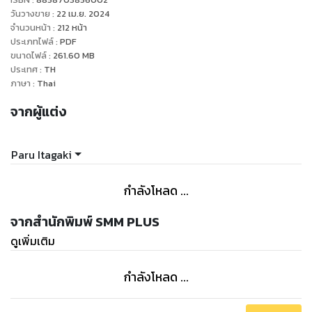
ทั้งที่ไม่ได้ทำการค้นหาอย่างถึงที่สุด แต่กลับบอกว่าตายไปแล้ว ฟุยุ
วันวางขาย
:
22 เม.ย. 2024
มุระ ชิโอริ ที่เกิดความสงสัยจึงขอความร่วมมือจากเด็กหนุ่มคน
จำนวนหน้า
:
212
หน้า
ประเภทไฟล์
:
PDF
หนึ่งเพื่อทำการค้นหา ชื่อของเด็กหนุ่มคนนั้นคือ ซันดะ คาสึชิเงะ
ขนาดไฟล์
:
261.60
MB
เธอเชื่อมั่นในพลังของ “คำสาป” ที่เขาซุกซ่อนเอาไว้
ประเทศ
:
TH
ภาษา
:
Thai
จากผู้แต่ง
Paru Itagaki
กำลังโหลด ...
จากสำนักพิมพ์ SMM PLUS
ดูเพิ่มเติม
กำลังโหลด ...