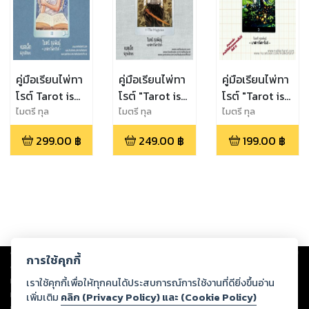
คู่มือเรียนไพ่ทา
คู่มือเรียนไพ่ทา
คู่มือเรียนไพ่ทา
โรต์ Tarot is
โรต์ "Tarot is
โรต์ "Tarot is
Your Friend
Your Friend"
Your Friend"
ไมตรี ทุล
ไมตรี ทุล
ไมตรี ทุล
พันธุ์,นาฬิกาไพ่ทา
พันธุ์,นาฬิกาไพ่ทา
พันธุ์,นาฬิกาไพ่ทา
เล่ม 3 ภาค
เล่ม 2 ภาคติด
เล่ม 1
299.00
฿
249.00
฿
199.00
฿
โรต์
โรต์
โรต์
แนวคิดลึกลับ
อาวุธ
Copyright ©
2026
Storylog Co., Ltd. - สตอรี่ล็อกขอสงวนสิทธิ์ไม่รับผิดชอบ
การใช้คุกกี้
ต่อผลงานหรือเนื้อหาใดที่อัปโหลดผ่านเว็บไซต์และปรากฏว่าละเมิดสิทธิใน
ทรัพย์สินทางปัญญาของบุคคลอื่นหรือขัดต่อกฎหมายและศีลธรรม ดังนั้น ผู้อ่าน
เราใช้คุกกี้เพื่อให้ทุกคนได้ประสบการณ์การใช้งานที่ดียิ่งขึ้นอ่าน
ทุกท่านโปรดใช้วิจารณญาณในการกลั่นกรองด้วยตนเอง และหากท่านพบว่าส่วน
เพิ่มเติม
คลิก (Privacy Policy) และ (Cookie Policy)
หนึ่งส่วนใดขัดต่อกฎหมายและศีลธรรม กรุณาแจ้งมายังบริษัท เพื่อทีมงานจะได้