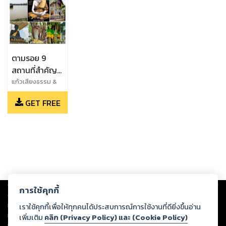
ตามรอย 9
สถานที่สำคัญ
ในประวัติหลวง
แก้วเสียงธรรม &
ชัชนันท์ สอิ้งทอง
ปู่ทวดเหยียบน้ำ
GET FREE
ทะเลจืด
Copyright ©
2026
Storylog Co., Ltd. - สตอรี่ล็อกขอสงวนสิทธิ์ไม่รับผิดชอบ
การใช้คุกกี้
ต่อผลงานหรือเนื้อหาใดที่อัปโหลดผ่านเว็บไซต์และปรากฏว่าละเมิดสิทธิใน
ทรัพย์สินทางปัญญาของบุคคลอื่นหรือขัดต่อกฎหมายและศีลธรรม ดังนั้น ผู้อ่าน
เราใช้คุกกี้เพื่อให้ทุกคนได้ประสบการณ์การใช้งานที่ดียิ่งขึ้นอ่าน
ทุกท่านโปรดใช้วิจารณญาณในการกลั่นกรองด้วยตนเอง และหากท่านพบว่าส่วน
เพิ่มเติม
คลิก (Privacy Policy) และ (Cookie Policy)
หนึ่งส่วนใดขัดต่อกฎหมายและศีลธรรม กรุณาแจ้งมายังบริษัท เพื่อทีมงานจะได้