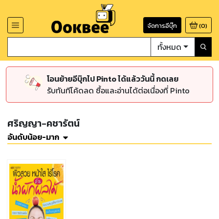
จัดการอีบุ๊ก
(
0
)
ทั้งหมด
โอนย้ายอีบุ๊กไป Pinto ได้แล้ววันนี้ กดเลย
รับทันทีโค้ดลด ซื้อและอ่านได้ต่อเนื่องที่ Pinto
ศริญญา-คชารัตน์
อันดับน้อย-มาก