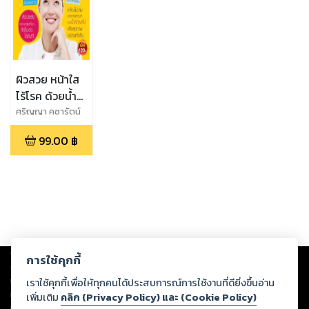
ผิวสวย หน้าใส
ไร้โรค ด้วยน้ำ
ผักผลไม้
ศริญญา คชารัตน์
99.00
฿
Copyright ©
2026
Storylog Co., Ltd. - สตอรี่ล็อกขอสงวนสิทธิ์ไม่รับผิดชอบ
การใช้คุกกี้
ต่อผลงานหรือเนื้อหาใดที่อัปโหลดผ่านเว็บไซต์และปรากฏว่าละเมิดสิทธิใน
ทรัพย์สินทางปัญญาของบุคคลอื่นหรือขัดต่อกฎหมายและศีลธรรม ดังนั้น ผู้อ่าน
เราใช้คุกกี้เพื่อให้ทุกคนได้ประสบการณ์การใช้งานที่ดียิ่งขึ้นอ่าน
ทุกท่านโปรดใช้วิจารณญาณในการกลั่นกรองด้วยตนเอง และหากท่านพบว่าส่วน
เพิ่มเติม
คลิก (Privacy Policy) และ (Cookie Policy)
หนึ่งส่วนใดขัดต่อกฎหมายและศีลธรรม กรุณาแจ้งมายังบริษัท เพื่อทีมงานจะได้