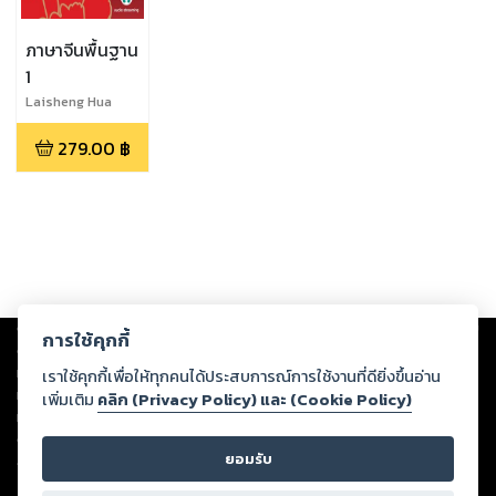
ภาษาจีนพื้นฐาน
1
Laisheng Hua
279.00
฿
Copyright ©
2026
Storylog Co., Ltd. - สตอรี่ล็อกขอสงวนสิทธิ์ไม่รับผิดชอบ
การใช้คุกกี้
ต่อผลงานหรือเนื้อหาใดที่อัปโหลดผ่านเว็บไซต์และปรากฏว่าละเมิดสิทธิใน
ทรัพย์สินทางปัญญาของบุคคลอื่นหรือขัดต่อกฎหมายและศีลธรรม ดังนั้น ผู้อ่าน
เราใช้คุกกี้เพื่อให้ทุกคนได้ประสบการณ์การใช้งานที่ดียิ่งขึ้นอ่าน
ทุกท่านโปรดใช้วิจารณญาณในการกลั่นกรองด้วยตนเอง และหากท่านพบว่าส่วน
เพิ่มเติม
คลิก (Privacy Policy) และ (Cookie Policy)
หนึ่งส่วนใดขัดต่อกฎหมายและศีลธรรม กรุณาแจ้งมายังบริษัท เพื่อทีมงานจะได้
ดำเนินการในทันที ทั้งนี้ ทางสตอรี่ล็อกขอสงวนลิขสิทธิ์ตามพระราชบัญญัติ
ยอมรับ
ลิขสิทธิ์ พ.ศ. 2537 (ฉบับล่าสุด)