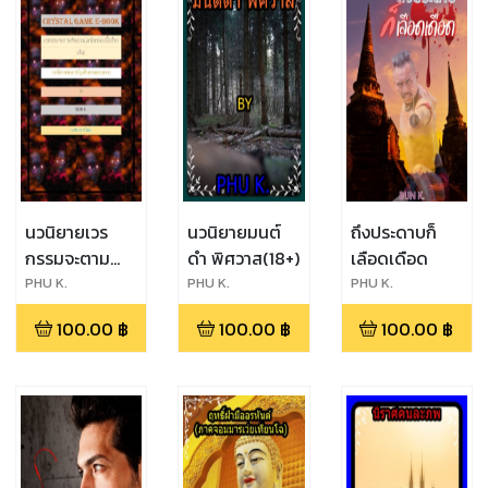
นวนิยายเวร
นวนิยายมนต์
ถึงประดาบก็
กรรมจะตาม
ดำ พิศวาส(18+)
เลือดเดือด
ทัน(ออนไลน์
PHU K.
PHU K.
PHU K.
กรรม)
100.00
฿
100.00
฿
100.00
฿