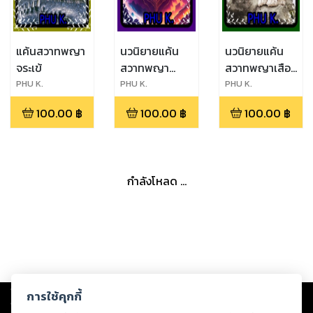
แค้นสวาทพญา
นวนิยายแค้น
นวนิยายแค้น
จระเข้
สวาทพญา
สวาทพญาเสือ
ปักษา
สมิง
PHU K.
PHU K.
PHU K.
100.00
฿
100.00
฿
100.00
฿
กำลังโหลด ...
Copyright ©
2026
Storylog Co., Ltd. - สตอรี่ล็อกขอสงวนสิทธิ์ไม่รับผิดชอบ
การใช้คุกกี้
ต่อผลงานหรือเนื้อหาใดที่อัปโหลดผ่านเว็บไซต์และปรากฏว่าละเมิดสิทธิใน