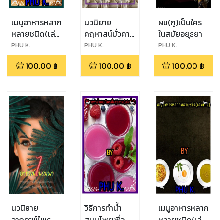
เมนูอาหารหลาก
นวนิยาย
ผม(กู)เป็นใคร
หลายชนิด(เล่ม
คฤหาสน์มั่วคาว
ในสมัยอยุธยา
ที่ 4)
โลกีย์
PHU K.
PHU K.
PHU K.
100.00
฿
100.00
฿
100.00
฿
นวนิยาย
วิธีการทำน้ำ
เมนูอาหารหลาก
อาถรรพ์ไพร
สมุนไพรเพื่อ
หลายชนิด(เล่ม