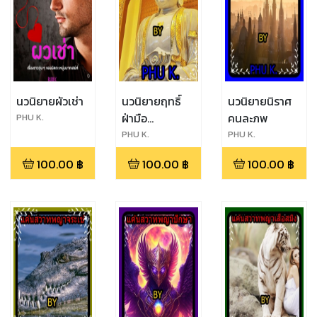
นวนิยายผัวเช่า
นวนิยายฤทธิ์
นวนิยายนิราศ
ฝ่ามือ
คนละภพ
PHU K.
อรหันต์(ภาค
PHU K.
PHU K.
จอมมารเว่ย
100.00
฿
100.00
฿
100.00
฿
เทียนโฉ)