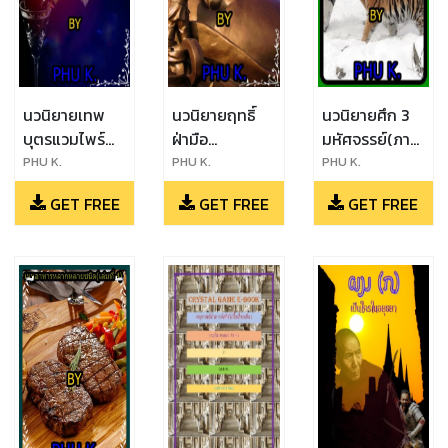
นวนิยายเทพ
นวนิยายฤทธิ์
นวนิยายศึก 3
บุตรแวมไพร์
ฝ่ามือ
มหัศจรรย์(ภาค
หัวใจรักไม่มีวัน
อรหันต์(ภาค
พิเศษ)
PHU K.
PHU K.
PHU K.
ตาย(ภาคพิเศษ)
พิเศษ)จอมมาร
GET FREE
GET FREE
GET FREE
ยี่เทียนสิง