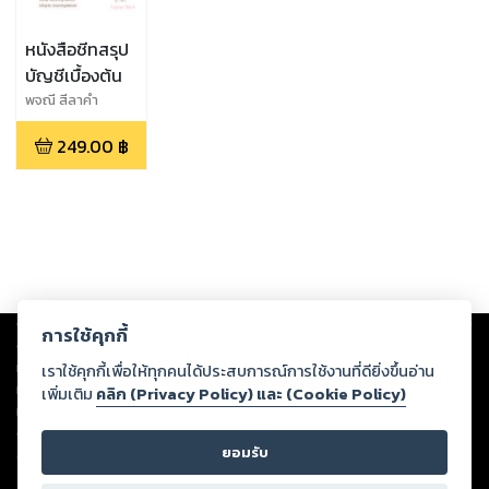
หนังสือชีทสรุป
บัญชีเบื้องต้น
พจณี สีลาคำ
249.00
฿
Copyright ©
2026
Storylog Co., Ltd. - สตอรี่ล็อกขอสงวนสิทธิ์ไม่รับผิดชอบ
การใช้คุกกี้
ต่อผลงานหรือเนื้อหาใดที่อัปโหลดผ่านเว็บไซต์และปรากฏว่าละเมิดสิทธิใน
ทรัพย์สินทางปัญญาของบุคคลอื่นหรือขัดต่อกฎหมายและศีลธรรม ดังนั้น ผู้อ่าน
เราใช้คุกกี้เพื่อให้ทุกคนได้ประสบการณ์การใช้งานที่ดียิ่งขึ้นอ่าน
ทุกท่านโปรดใช้วิจารณญาณในการกลั่นกรองด้วยตนเอง และหากท่านพบว่าส่วน
เพิ่มเติม
คลิก (Privacy Policy) และ (Cookie Policy)
หนึ่งส่วนใดขัดต่อกฎหมายและศีลธรรม กรุณาแจ้งมายังบริษัท เพื่อทีมงานจะได้
ดำเนินการในทันที ทั้งนี้ ทางสตอรี่ล็อกขอสงวนลิขสิทธิ์ตามพระราชบัญญัติ
ยอมรับ
ลิขสิทธิ์ พ.ศ. 2537 (ฉบับล่าสุด)