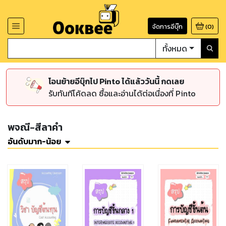
จัดการอีบุ๊ก
(
0
)
ทั้งหมด
โอนย้ายอีบุ๊กไป Pinto ได้แล้ววันนี้ กดเลย
รับทันทีโค้ดลด ซื้อและอ่านได้ต่อเนื่องที่ Pinto
พจณี-สีลาคำ
อันดับมาก-น้อย