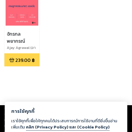
จักรกล
พยากรณ์
Ajay Agrawal (อา
เจย์ อกราวั
239.00
฿
ล),Joshua Gans
(โจชัว แกนส์),Avi
Goldfarb (อาวี โก
ลด์ฟาร์บ)
Copyright ©
2026
Storylog Co., Ltd. - สตอรี่ล็อกขอสงวนสิทธิ์ไม่รับผิดชอบ
การใช้คุกกี้
ต่อผลงานหรือเนื้อหาใดที่อัปโหลดผ่านเว็บไซต์และปรากฏว่าละเมิดสิทธิใน
ทรัพย์สินทางปัญญาของบุคคลอื่นหรือขัดต่อกฎหมายและศีลธรรม ดังนั้น ผู้อ่าน
เราใช้คุกกี้เพื่อให้ทุกคนได้ประสบการณ์การใช้งานที่ดียิ่งขึ้นอ่าน
ทุกท่านโปรดใช้วิจารณญาณในการกลั่นกรองด้วยตนเอง และหากท่านพบว่าส่วน
เพิ่มเติม
คลิก (Privacy Policy) และ (Cookie Policy)
หนึ่งส่วนใดขัดต่อกฎหมายและศีลธรรม กรุณาแจ้งมายังบริษัท เพื่อทีมงานจะได้