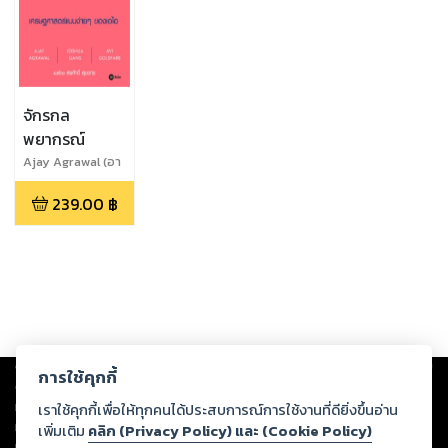
จักรกล
พยากรณ์
Ajay Agrawal (อา
เจย์ อกราวั
239.00
฿
ล),Joshua Gans
(โจชัว แกนส์),Avi
Goldfarb (อาวี โก
ลด์ฟาร์บ)
Copyright ©
2026
Storylog Co., Ltd. - สตอรี่ล็อกขอสงวนสิทธิ์ไม่รับผิดชอบ
การใช้คุกกี้
ต่อผลงานหรือเนื้อหาใดที่อัปโหลดผ่านเว็บไซต์และปรากฏว่าละเมิดสิทธิใน
ทรัพย์สินทางปัญญาของบุคคลอื่นหรือขัดต่อกฎหมายและศีลธรรม ดังนั้น ผู้อ่าน
เราใช้คุกกี้เพื่อให้ทุกคนได้ประสบการณ์การใช้งานที่ดียิ่งขึ้นอ่าน
ทุกท่านโปรดใช้วิจารณญาณในการกลั่นกรองด้วยตนเอง และหากท่านพบว่าส่วน
เพิ่มเติม
คลิก (Privacy Policy) และ (Cookie Policy)
หนึ่งส่วนใดขัดต่อกฎหมายและศีลธรรม กรุณาแจ้งมายังบริษัท เพื่อทีมงานจะได้