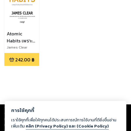
Atomic
Habits เพราะ
ชีวิตดีได้กว่าที่
James Clear
(เจมส์ เคลียร์
เป็น
242.00
฿
Copyright ©
2026
Storylog Co., Ltd. - สตอรี่ล็อกขอสงวนสิทธิ์ไม่รับผิดชอบ
การใช้คุกกี้
ต่อผลงานหรือเนื้อหาใดที่อัปโหลดผ่านเว็บไซต์และปรากฏว่าละเมิดสิทธิใน
ทรัพย์สินทางปัญญาของบุคคลอื่นหรือขัดต่อกฎหมายและศีลธรรม ดังนั้น ผู้อ่าน
เราใช้คุกกี้เพื่อให้ทุกคนได้ประสบการณ์การใช้งานที่ดียิ่งขึ้นอ่าน
ทุกท่านโปรดใช้วิจารณญาณในการกลั่นกรองด้วยตนเอง และหากท่านพบว่าส่วน
เพิ่มเติม
คลิก (Privacy Policy) และ (Cookie Policy)
หนึ่งส่วนใดขัดต่อกฎหมายและศีลธรรม กรุณาแจ้งมายังบริษัท เพื่อทีมงานจะได้