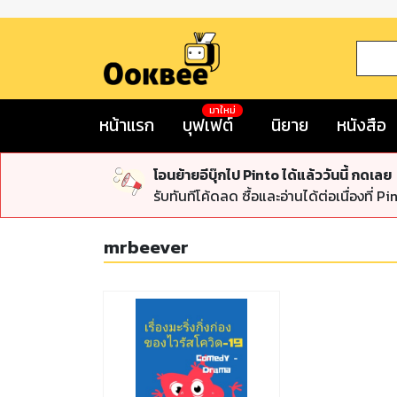
มาใหม่
หน้าแรก
บุฟเฟต์
นิยาย
หนังสือ
โอนย้ายอีบุ๊กไป Pinto ได้แล้ววันนี้ กดเลย
รับทันทีโค้ดลด ซื้อและอ่านได้ต่อเนื่องที่ Pi
mrbeever