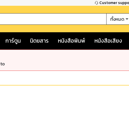
Customer supp
ทั้งหมด
การ์ตูน
นิตยสาร
หนังสือพิมพ์
หนังสือเสียง
nto