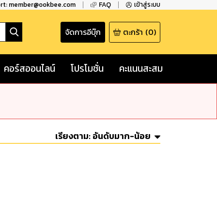
ort: member@ookbee.com
FAQ
เข้าสู่ระบบ
จัดการอีบุ๊ก
ตะกร้า
(
0
)
คอร์สออนไลน์
โปรโมชั่น
คะแนนสะสม
เรียงตาม:
อันดับมาก-น้อย