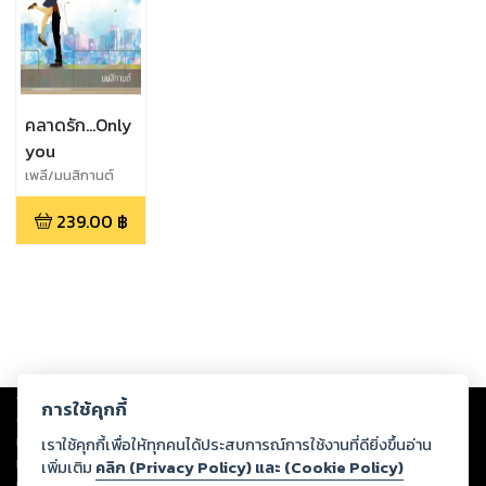
คลาดรัก...Only
you
เพลี/มนสิกานต์
239.00
฿
Copyright ©
2026
Storylog Co., Ltd. - สตอรี่ล็อกขอสงวนสิทธิ์ไม่รับผิดชอบ
การใช้คุกกี้
ต่อผลงานหรือเนื้อหาใดที่อัปโหลดผ่านเว็บไซต์และปรากฏว่าละเมิดสิทธิใน
ทรัพย์สินทางปัญญาของบุคคลอื่นหรือขัดต่อกฎหมายและศีลธรรม ดังนั้น ผู้อ่าน
เราใช้คุกกี้เพื่อให้ทุกคนได้ประสบการณ์การใช้งานที่ดียิ่งขึ้นอ่าน
ทุกท่านโปรดใช้วิจารณญาณในการกลั่นกรองด้วยตนเอง และหากท่านพบว่าส่วน
เพิ่มเติม
คลิก (Privacy Policy) และ (Cookie Policy)
หนึ่งส่วนใดขัดต่อกฎหมายและศีลธรรม กรุณาแจ้งมายังบริษัท เพื่อทีมงานจะได้