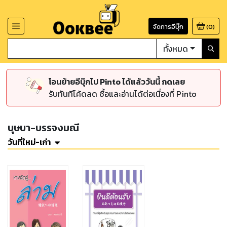
จัดการอีบุ๊ก
(
0
)
ทั้งหมด
โอนย้ายอีบุ๊กไป Pinto ได้แล้ววันนี้ กดเลย
รับทันทีโค้ดลด ซื้อและอ่านได้ต่อเนื่องที่ Pinto
บุษบา-บรรจงมณี
วันที่ใหม่-เก่า