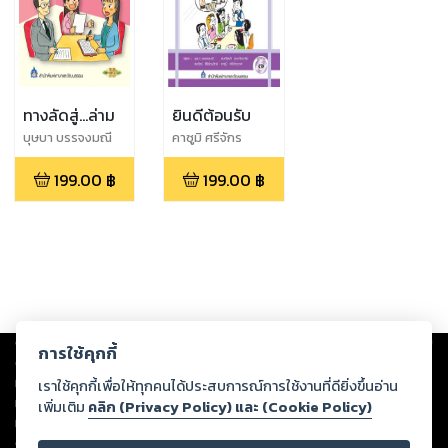
ทางลัดสู่...ล่าม
ยินดีต้อนรับ
บุษบา บรรจงมณี
คาซูมิ ศรีจักร
วาฬ,สมเกียรติ
199.00
฿
199.00
฿
เชวงกิจวณิช,บุษบา
บรรจงมณี,สมจิตร์
สิริรัตนวิทย์
Copyright ©
2026
Storylog Co., Ltd. - สตอรี่ล็อกขอสงวนสิทธิ์ไม่รับผิดชอบ
การใช้คุกกี้
ต่อผลงานหรือเนื้อหาใดที่อัปโหลดผ่านเว็บไซต์และปรากฏว่าละเมิดสิทธิใน
ทรัพย์สินทางปัญญาของบุคคลอื่นหรือขัดต่อกฎหมายและศีลธรรม ดังนั้น ผู้อ่าน
เราใช้คุกกี้เพื่อให้ทุกคนได้ประสบการณ์การใช้งานที่ดียิ่งขึ้นอ่าน
ทุกท่านโปรดใช้วิจารณญาณในการกลั่นกรองด้วยตนเอง และหากท่านพบว่าส่วน
เพิ่มเติม
คลิก (Privacy Policy) และ (Cookie Policy)
หนึ่งส่วนใดขัดต่อกฎหมายและศีลธรรม กรุณาแจ้งมายังบริษัท เพื่อทีมงานจะได้
ดำเนินการในทันที ทั้งนี้ ทางสตอรี่ล็อกขอสงวนลิขสิทธิ์ตามพระราชบัญญัติ