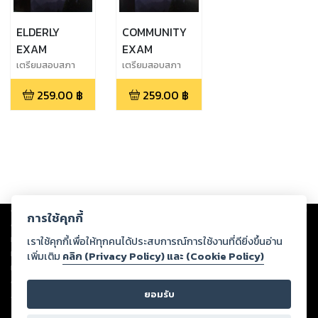
ELDERLY
COMMUNITY
EXAM
EXAM
เตรียมสอบสภา
เตรียมสอบสภา
การพยาบาล
การพยาบาล
259.00
฿
259.00
฿
Copyright ©
2026
Storylog Co., Ltd. - สตอรี่ล็อกขอสงวนสิทธิ์ไม่รับผิดชอบ
การใช้คุกกี้
ต่อผลงานหรือเนื้อหาใดที่อัปโหลดผ่านเว็บไซต์และปรากฏว่าละเมิดสิทธิใน
ทรัพย์สินทางปัญญาของบุคคลอื่นหรือขัดต่อกฎหมายและศีลธรรม ดังนั้น ผู้อ่าน
เราใช้คุกกี้เพื่อให้ทุกคนได้ประสบการณ์การใช้งานที่ดียิ่งขึ้นอ่าน
ทุกท่านโปรดใช้วิจารณญาณในการกลั่นกรองด้วยตนเอง และหากท่านพบว่าส่วน
เพิ่มเติม
คลิก (Privacy Policy) และ (Cookie Policy)
หนึ่งส่วนใดขัดต่อกฎหมายและศีลธรรม กรุณาแจ้งมายังบริษัท เพื่อทีมงานจะได้
ดำเนินการในทันที ทั้งนี้ ทางสตอรี่ล็อกขอสงวนลิขสิทธิ์ตามพระราชบัญญัติ
ยอมรับ
ลิขสิทธิ์ พ.ศ. 2537 (ฉบับล่าสุด)