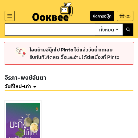
จัดการอีบุ๊ก
(
0
)
ทั้งหมด
โอนย้ายอีบุ๊กไป Pinto ได้แล้ววันนี้ กดเลย
รับทันทีโค้ดลด ซื้อและอ่านได้ต่อเนื่องที่ Pinto
จิรภา-พงษ์จันตา
วันที่ใหม่-เก่า