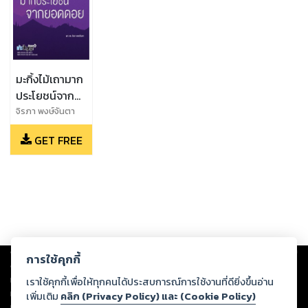
มะกิ้งไม้เถามาก
ประโยชน์จาก
ยอดดอย
จิรภา พงษ์จันตา
GET FREE
Copyright ©
2026
Storylog Co., Ltd. - สตอรี่ล็อกขอสงวนสิทธิ์ไม่รับผิดชอบ
การใช้คุกกี้
ต่อผลงานหรือเนื้อหาใดที่อัปโหลดผ่านเว็บไซต์และปรากฏว่าละเมิดสิทธิใน
ทรัพย์สินทางปัญญาของบุคคลอื่นหรือขัดต่อกฎหมายและศีลธรรม ดังนั้น ผู้อ่าน
เราใช้คุกกี้เพื่อให้ทุกคนได้ประสบการณ์การใช้งานที่ดียิ่งขึ้นอ่าน
ทุกท่านโปรดใช้วิจารณญาณในการกลั่นกรองด้วยตนเอง และหากท่านพบว่าส่วน
เพิ่มเติม
คลิก (Privacy Policy) และ (Cookie Policy)
หนึ่งส่วนใดขัดต่อกฎหมายและศีลธรรม กรุณาแจ้งมายังบริษัท เพื่อทีมงานจะได้