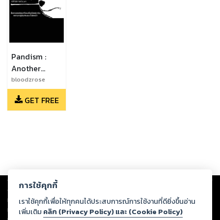
Pandism :
Another
panda story
bloodzrose
ตัวที่ 006-
GET FREE
021-023
Copyright ©
2026
Storylog Co., Ltd. - สตอรี่ล็อกขอสงวนสิทธิ์ไม่รับผิดชอบ
การใช้คุกกี้
ต่อผลงานหรือเนื้อหาใดที่อัปโหลดผ่านเว็บไซต์และปรากฏว่าละเมิดสิทธิใน
ทรัพย์สินทางปัญญาของบุคคลอื่นหรือขัดต่อกฎหมายและศีลธรรม ดังนั้น ผู้อ่าน
เราใช้คุกกี้เพื่อให้ทุกคนได้ประสบการณ์การใช้งานที่ดียิ่งขึ้นอ่าน
ทุกท่านโปรดใช้วิจารณญาณในการกลั่นกรองด้วยตนเอง และหากท่านพบว่าส่วน
เพิ่มเติม
คลิก (Privacy Policy) และ (Cookie Policy)
หนึ่งส่วนใดขัดต่อกฎหมายและศีลธรรม กรุณาแจ้งมายังบริษัท เพื่อทีมงานจะได้