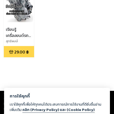
เรียนรู้
เครื่องยนต์รถ
จักรยานยนต์
สุทธิพงษ์
29.00
฿
Copyright ©
2026
Storylog Co., Ltd. - สตอรี่ล็อกขอสงวนสิทธิ์ไม่รับผิดชอบ
การใช้คุกกี้
ต่อผลงานหรือเนื้อหาใดที่อัปโหลดผ่านเว็บไซต์และปรากฏว่าละเมิดสิทธิใน
ทรัพย์สินทางปัญญาของบุคคลอื่นหรือขัดต่อกฎหมายและศีลธรรม ดังนั้น ผู้อ่าน
เราใช้คุกกี้เพื่อให้ทุกคนได้ประสบการณ์การใช้งานที่ดียิ่งขึ้นอ่าน
ทุกท่านโปรดใช้วิจารณญาณในการกลั่นกรองด้วยตนเอง และหากท่านพบว่าส่วน
เพิ่มเติม
คลิก (Privacy Policy) และ (Cookie Policy)
หนึ่งส่วนใดขัดต่อกฎหมายและศีลธรรม กรุณาแจ้งมายังบริษัท เพื่อทีมงานจะได้