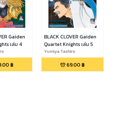
VER Gaiden
BLACK CLOVER Gaiden
hts เล่ม 4
Quartet Knights เล่ม 5
ro
Yumiya Tashiro
9.00
฿
69.00
฿