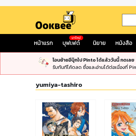
มาใหม่
หน้าแรก
บุฟเฟต์
นิยาย
หนังสือ
โอนย้ายอีบุ๊กไป Pinto ได้แล้ววันนี้ กดเลย
รับทันทีโค้ดลด ซื้อและอ่านได้ต่อเนื่องที่ Pi
yumiya-tashiro