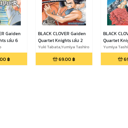
ER Gaiden
BLACK CLOVER Gaiden
BLACK CLO
ts เล่ม 6
Quartet Knights เล่ม 2
Quartet Knig
o
Yuki Tabata,Yumiya Tashiro
Yumiya Tashi
.00
฿
69.00
฿
6