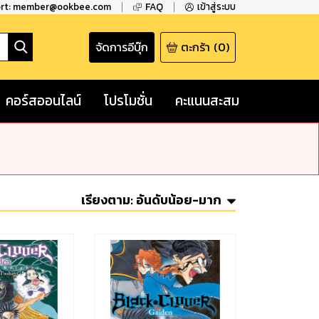
ort: member@ookbee.com
FAQ
เข้าสู่ระบบ
จัดการอีบุ๊ก
ตะกร้า
(
0
)
คอร์สออนไลน์
โปรโมชั่น
คะแนนสะสม
เรียงตาม:
อันดับน้อย-มาก