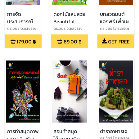
การจัด
ดอกไม้แสนสวย
บทสวดมนต์
ประสบการณ์
Beautiful
แจกฟรี เพื่อเผย
และการเสริม
Flower
แพร่เป็นธรรม
ดร.วัชรี ไตรเจริญ
ดร.วัชรี ไตรเจริญ
ดร.วัชรี ไตรเจริญ
กุลภักดิ์ จงแจ่ม
กุลภักดิ์ จงแจ่ม
กุลภักดิ์ จงแจ่ม
สร้างพัฒนาการ
ทาน
179.00
฿
69.00
฿
GET FREE
(ดร.ฝน)
(ดร.ฝน)
(ดร.ฝน)
สำหรับเด็ก
ปฐมวัย
การทำสมุดภาพ
สอนทำสมุด
ตำราอาหารเจ
ระบายสี สร้าง
โน๊ตขายสร้าง
ดร.วัชรี ไตรเจริญ