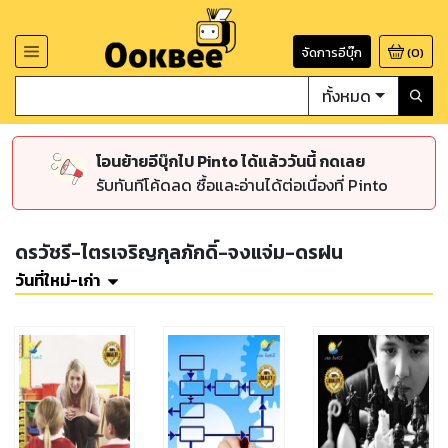
จัดการอีบุ๊ก
(
0
)
ทั้งหมด
โอนย้ายอีบุ๊กไป Pinto ได้แล้ววันนี้ กดเลย
รับทันทีโค้ดลด ซื้อและอ่านได้ต่อเนื่องที่ Pinto
ดรวัชรี-ไตรเจริญกุลภักดิ์-จงแจ่ม-ดรฝน
วันที่ใหม่-เก่า