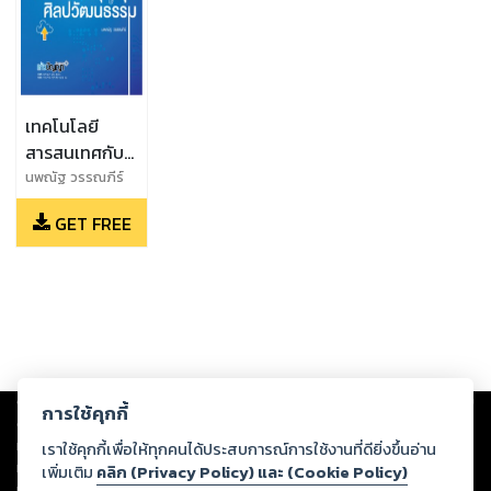
เทคโนโลยี
สารสนเทศกับ
การทำนุบำรุง
นพณัฐ วรรณภีร์
ศิลปวัฒนธรรม
GET FREE
Copyright ©
2026
Storylog Co., Ltd. - สตอรี่ล็อกขอสงวนสิทธิ์ไม่รับผิดชอบ
การใช้คุกกี้
ต่อผลงานหรือเนื้อหาใดที่อัปโหลดผ่านเว็บไซต์และปรากฏว่าละเมิดสิทธิใน
ทรัพย์สินทางปัญญาของบุคคลอื่นหรือขัดต่อกฎหมายและศีลธรรม ดังนั้น ผู้อ่าน
เราใช้คุกกี้เพื่อให้ทุกคนได้ประสบการณ์การใช้งานที่ดียิ่งขึ้นอ่าน
ทุกท่านโปรดใช้วิจารณญาณในการกลั่นกรองด้วยตนเอง และหากท่านพบว่าส่วน
เพิ่มเติม
คลิก (Privacy Policy) และ (Cookie Policy)
หนึ่งส่วนใดขัดต่อกฎหมายและศีลธรรม กรุณาแจ้งมายังบริษัท เพื่อทีมงานจะได้