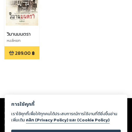
วิมานมนตรา
หงส์หยก
289.00
฿
Copyright ©
2026
Storylog Co., Ltd. - สตอรี่ล็อกขอสงวนสิทธิ์ไม่รับผิดชอบ
การใช้คุกกี้
ต่อผลงานหรือเนื้อหาใดที่อัปโหลดผ่านเว็บไซต์และปรากฏว่าละเมิดสิทธิใน
ทรัพย์สินทางปัญญาของบุคคลอื่นหรือขัดต่อกฎหมายและศีลธรรม ดังนั้น ผู้อ่าน
เราใช้คุกกี้เพื่อให้ทุกคนได้ประสบการณ์การใช้งานที่ดียิ่งขึ้นอ่าน
ทุกท่านโปรดใช้วิจารณญาณในการกลั่นกรองด้วยตนเอง และหากท่านพบว่าส่วน
เพิ่มเติม
คลิก (Privacy Policy) และ (Cookie Policy)
หนึ่งส่วนใดขัดต่อกฎหมายและศีลธรรม กรุณาแจ้งมายังบริษัท เพื่อทีมงานจะได้
ดำเนินการในทันที ทั้งนี้ ทางสตอรี่ล็อกขอสงวนลิขสิทธิ์ตามพระราชบัญญัติ