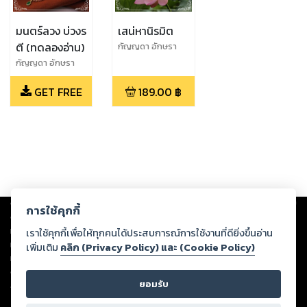
มนตร์ลวง บ่วงร
เสน่หานิรมิต
ตี (ทดลองอ่าน)
กัญญดา อักษรา
ภัทร
กัญญดา อักษรา
ภัทร
GET FREE
189.00
฿
Copyright ©
2026
Storylog Co., Ltd. - สตอรี่ล็อกขอสงวนสิทธิ์ไม่รับผิดชอบ
การใช้คุกกี้
ต่อผลงานหรือเนื้อหาใดที่อัปโหลดผ่านเว็บไซต์และปรากฏว่าละเมิดสิทธิใน
ทรัพย์สินทางปัญญาของบุคคลอื่นหรือขัดต่อกฎหมายและศีลธรรม ดังนั้น ผู้อ่าน
เราใช้คุกกี้เพื่อให้ทุกคนได้ประสบการณ์การใช้งานที่ดียิ่งขึ้นอ่าน
ทุกท่านโปรดใช้วิจารณญาณในการกลั่นกรองด้วยตนเอง และหากท่านพบว่าส่วน
เพิ่มเติม
คลิก (Privacy Policy) และ (Cookie Policy)
หนึ่งส่วนใดขัดต่อกฎหมายและศีลธรรม กรุณาแจ้งมายังบริษัท เพื่อทีมงานจะได้
ดำเนินการในทันที ทั้งนี้ ทางสตอรี่ล็อกขอสงวนลิขสิทธิ์ตามพระราชบัญญัติ
ยอมรับ
ลิขสิทธิ์ พ.ศ. 2537 (ฉบับล่าสุด)