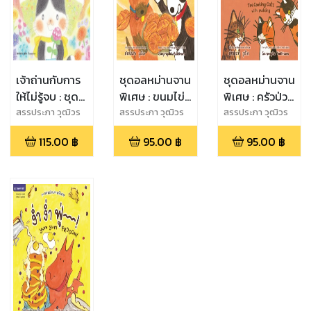
เจ้าถ่านกับการ
ชุดอลหม่านจาน
ชุดอลหม่านจาน
ให้ไม่รู้จบ : ชุด
พิเศษ : ขนมไข่
พิเศษ : ครัวป่วน
รางวัล
อลเวง
ก๊วนเหมียวกับ
สรรประภา วุฒิวร
สรรประภา วุฒิวร
สรรประภา วุฒิวร
วรรณกรรมแว่น
พุดดิง
115.00
฿
95.00
฿
95.00
฿
แก้ว ครั้งที่ 13 ปี
2559