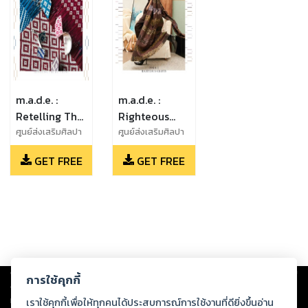
m.a.d.e. :
m.a.d.e. :
Retelling The
Righteous
Detailing
Crafts
ศูนย์ส่งเสริมศิลปา
ศูนย์ส่งเสริมศิลปา
ชีพระหว่างประเทศ
ชีพระหว่างประเทศ
GET FREE
GET FREE
(องค์การมหาชน)
(องค์การมหาชน)
Copyright ©
2026
Storylog Co., Ltd. - สตอรี่ล็อกขอสงวนสิทธิ์ไม่รับผิดชอบ
การใช้คุกกี้
ต่อผลงานหรือเนื้อหาใดที่อัปโหลดผ่านเว็บไซต์และปรากฏว่าละเมิดสิทธิใน
ทรัพย์สินทางปัญญาของบุคคลอื่นหรือขัดต่อกฎหมายและศีลธรรม ดังนั้น ผู้อ่าน
เราใช้คุกกี้เพื่อให้ทุกคนได้ประสบการณ์การใช้งานที่ดียิ่งขึ้นอ่าน