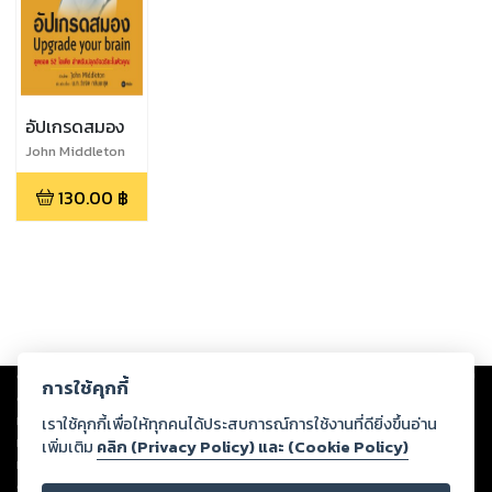
อัปเกรดสมอง
John Middleton
(จอห์น มิดเดิลตัน)
130.00
฿
Copyright ©
2026
Storylog Co., Ltd. - สตอรี่ล็อกขอสงวนสิทธิ์ไม่รับผิดชอบ
การใช้คุกกี้
ต่อผลงานหรือเนื้อหาใดที่อัปโหลดผ่านเว็บไซต์และปรากฏว่าละเมิดสิทธิใน
ทรัพย์สินทางปัญญาของบุคคลอื่นหรือขัดต่อกฎหมายและศีลธรรม ดังนั้น ผู้อ่าน
เราใช้คุกกี้เพื่อให้ทุกคนได้ประสบการณ์การใช้งานที่ดียิ่งขึ้นอ่าน
ทุกท่านโปรดใช้วิจารณญาณในการกลั่นกรองด้วยตนเอง และหากท่านพบว่าส่วน
เพิ่มเติม
คลิก (Privacy Policy) และ (Cookie Policy)
หนึ่งส่วนใดขัดต่อกฎหมายและศีลธรรม กรุณาแจ้งมายังบริษัท เพื่อทีมงานจะได้
ดำเนินการในทันที ทั้งนี้ ทางสตอรี่ล็อกขอสงวนลิขสิทธิ์ตามพระราชบัญญัติ