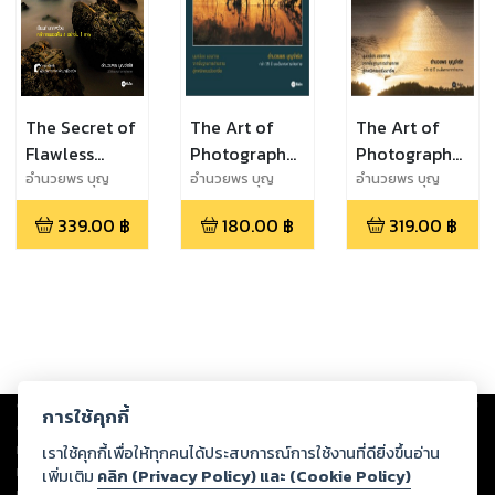
The Secret of
The Art of
The Art of
Flawless
Photography
Photography
PHOTOGRAPHY:
ศิลปะแห่งการ
Digital ศิลปะ
อำนวยพร บุญ
อำนวยพร บุญ
อำนวยพร บุญ
จำรัส
จำรัส
จำรัส
เคล็ดลับความ
ถ่ายภาพ
แห่งการถ่าย
339.00
฿
180.00
฿
319.00
฿
สำเร็จในการ
ภาพ
ถ่ายภาพที่
สมบูรณ์แบบ
Copyright ©
2026
Storylog Co., Ltd. - สตอรี่ล็อกขอสงวนสิทธิ์ไม่รับผิดชอบ
การใช้คุกกี้
ต่อผลงานหรือเนื้อหาใดที่อัปโหลดผ่านเว็บไซต์และปรากฏว่าละเมิดสิทธิใน
ทรัพย์สินทางปัญญาของบุคคลอื่นหรือขัดต่อกฎหมายและศีลธรรม ดังนั้น ผู้อ่าน
เราใช้คุกกี้เพื่อให้ทุกคนได้ประสบการณ์การใช้งานที่ดียิ่งขึ้นอ่าน
ทุกท่านโปรดใช้วิจารณญาณในการกลั่นกรองด้วยตนเอง และหากท่านพบว่าส่วน
เพิ่มเติม
คลิก (Privacy Policy) และ (Cookie Policy)
หนึ่งส่วนใดขัดต่อกฎหมายและศีลธรรม กรุณาแจ้งมายังบริษัท เพื่อทีมงานจะได้