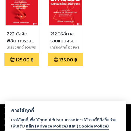
222 ข้อคิด
212 วิธีชี้ทาง
พิชิตทางรวย
รวยแบบครบ
แบบครบเครื่อง
เครื่อง 360
เกรียงศักดิ์ อวยพร
เกรียงศักดิ์ อวยพร
เจริญชัย
เจริญชัย
360 องศา
องศา
125.00
฿
135.00
฿
Copyright ©
2026
Storylog Co., Ltd. - สตอรี่ล็อกขอสงวนสิทธิ์ไม่รับผิดชอบ
การใช้คุกกี้
ต่อผลงานหรือเนื้อหาใดที่อัปโหลดผ่านเว็บไซต์และปรากฏว่าละเมิดสิทธิใน
ทรัพย์สินทางปัญญาของบุคคลอื่นหรือขัดต่อกฎหมายและศีลธรรม ดังนั้น ผู้อ่าน
เราใช้คุกกี้เพื่อให้ทุกคนได้ประสบการณ์การใช้งานที่ดียิ่งขึ้นอ่าน
ทุกท่านโปรดใช้วิจารณญาณในการกลั่นกรองด้วยตนเอง และหากท่านพบว่าส่วน
เพิ่มเติม
คลิก (Privacy Policy) และ (Cookie Policy)
หนึ่งส่วนใดขัดต่อกฎหมายและศีลธรรม กรุณาแจ้งมายังบริษัท เพื่อทีมงานจะได้