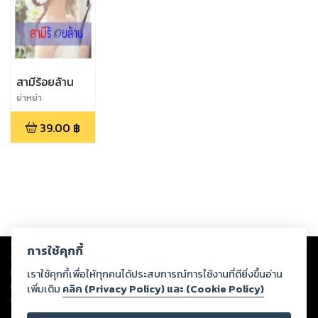
สามีร้อยล้าน
ย่าหย่า
39.00
฿
Copyright ©
2026
Storylog Co., Ltd. - สตอรี่ล็อกขอสงวนสิทธิ์ไม่รับผิดชอบ
การใช้คุกกี้
ต่อผลงานหรือเนื้อหาใดที่อัปโหลดผ่านเว็บไซต์และปรากฏว่าละเมิดสิทธิใน
ทรัพย์สินทางปัญญาของบุคคลอื่นหรือขัดต่อกฎหมายและศีลธรรม ดังนั้น ผู้อ่าน
เราใช้คุกกี้เพื่อให้ทุกคนได้ประสบการณ์การใช้งานที่ดียิ่งขึ้นอ่าน
ทุกท่านโปรดใช้วิจารณญาณในการกลั่นกรองด้วยตนเอง และหากท่านพบว่าส่วน
เพิ่มเติม
คลิก (Privacy Policy) และ (Cookie Policy)
หนึ่งส่วนใดขัดต่อกฎหมายและศีลธรรม กรุณาแจ้งมายังบริษัท เพื่อทีมงานจะได้
ดำเนินการในทันที ทั้งนี้ ทางสตอรี่ล็อกขอสงวนลิขสิทธิ์ตามพระราชบัญญัติ