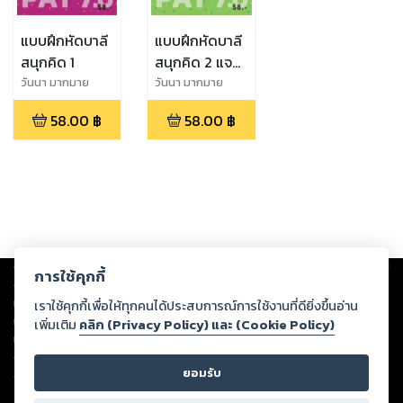
แบบฝึกหัดบาลี
แบบฝึกหัดบาลี
สนุกคิด 1
สนุกคิด 2 แจก
วิภัตติ 13
วันนา มากมาย
วันนา มากมาย
การันต์
58.00
฿
58.00
฿
Copyright ©
2026
Storylog Co., Ltd. - สตอรี่ล็อกขอสงวนสิทธิ์ไม่รับผิดชอบ
การใช้คุกกี้
ต่อผลงานหรือเนื้อหาใดที่อัปโหลดผ่านเว็บไซต์และปรากฏว่าละเมิดสิทธิใน
ทรัพย์สินทางปัญญาของบุคคลอื่นหรือขัดต่อกฎหมายและศีลธรรม ดังนั้น ผู้อ่าน
เราใช้คุกกี้เพื่อให้ทุกคนได้ประสบการณ์การใช้งานที่ดียิ่งขึ้นอ่าน
ทุกท่านโปรดใช้วิจารณญาณในการกลั่นกรองด้วยตนเอง และหากท่านพบว่าส่วน
เพิ่มเติม
คลิก (Privacy Policy) และ (Cookie Policy)
หนึ่งส่วนใดขัดต่อกฎหมายและศีลธรรม กรุณาแจ้งมายังบริษัท เพื่อทีมงานจะได้
ดำเนินการในทันที ทั้งนี้ ทางสตอรี่ล็อกขอสงวนลิขสิทธิ์ตามพระราชบัญญัติ
ยอมรับ
ลิขสิทธิ์ พ.ศ. 2537 (ฉบับล่าสุด)