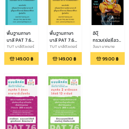
พื้นฐานภาษา
พื้นฐานภาษา
อีบุ๊
บาลี PAT 7.6
บาลี PAT 7.6
กรวม(ย่อ)โอวาท
(เล่ม 1,สมัญญา
(เล่ม
ธรรมหลวงปู่ดู่
TUT บาลีติวเตอร์
TUT บาลีติวเตอร์
วันนา มากมาย
PAT 7.6,วันนา
PAT 7.6,วันนา
ภิธาน-สนธิ)
3,อาขยาต-กิ
พรหมปัญโญ
149.00
฿
149.00
฿
99.00
฿
มากมาย
มากมาย
ตก์)