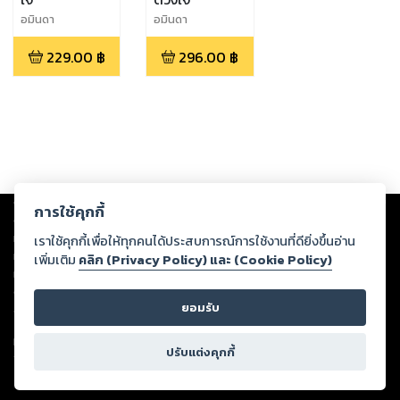
อมินดา
อมินดา
229.00
฿
296.00
฿
Copyright ©
2026
Storylog Co., Ltd. - สตอรี่ล็อกขอสงวนสิทธิ์ไม่รับผิดชอบ
การใช้คุกกี้
ต่อผลงานหรือเนื้อหาใดที่อัปโหลดผ่านเว็บไซต์และปรากฏว่าละเมิดสิทธิใน
ทรัพย์สินทางปัญญาของบุคคลอื่นหรือขัดต่อกฎหมายและศีลธรรม ดังนั้น ผู้อ่าน
เราใช้คุกกี้เพื่อให้ทุกคนได้ประสบการณ์การใช้งานที่ดียิ่งขึ้นอ่าน
ทุกท่านโปรดใช้วิจารณญาณในการกลั่นกรองด้วยตนเอง และหากท่านพบว่าส่วน
เพิ่มเติม
คลิก (Privacy Policy) และ (Cookie Policy)
หนึ่งส่วนใดขัดต่อกฎหมายและศีลธรรม กรุณาแจ้งมายังบริษัท เพื่อทีมงานจะได้
ดำเนินการในทันที ทั้งนี้ ทางสตอรี่ล็อกขอสงวนลิขสิทธิ์ตามพระราชบัญญัติ
ยอมรับ
ลิขสิทธิ์ พ.ศ. 2537 (ฉบับล่าสุด)
For support: member@ookbee.com
ปรับแต่งคุกกี้
Version
1.3.17