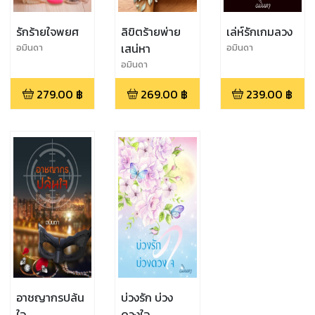
รักร้ายใจพยศ
ลิขิตร้ายพ่าย
เล่ห์รักเกมลวง
เสน่หา
อมินดา
อมินดา
อมินดา
279.00
฿
269.00
฿
239.00
฿
อาชญากรปล้น
บ่วงรัก บ่วง
ใจ
ดวงใจ