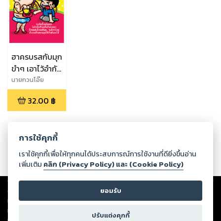
ฮาครบรสกับมุก
ขำๆ เอาไว้อำกัน
เล่น
นายกวนโอ๊ย
32.00
฿
การใช้คุกกี้
เราใช้คุกกี้เพื่อให้ทุกคนได้ประสบการณ์การใช้งานที่ดียิ่งขึ้นอ่าน
เพิ่มเติม
คลิก (Privacy Policy) และ (Cookie Policy)
Copyright ©
2026
Storylog Co., Ltd. - สตอรี่ล็อกขอสงวนสิทธิ์ไม่รับผิดชอบ
ต่อผลงานหรือเนื้อหาใดที่อัปโหลดผ่านเว็บไซต์และปรากฏว่าละเมิดสิทธิใน
ยอมรับ
ทรัพย์สินทางปัญญาของบุคคลอื่นหรือขัดต่อกฎหมายและศีลธรรม ดังนั้น ผู้อ่าน
ทุกท่านโปรดใช้วิจารณญาณในการกลั่นกรองด้วยตนเอง และหากท่านพบว่าส่วน
ปรับแต่งคุกกี้
หนึ่งส่วนใดขัดต่อกฎหมายและศีลธรรม กรุณาแจ้งมายังบริษัท เพื่อทีมงานจะได้