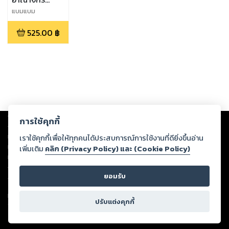
พระอาทิตย์ เล่ม
แบมแบม
1-2
525.00
฿
Copyright ©
2026
Storylog Co., Ltd. - สตอรี่ล็อกขอสงวนสิทธิ์ไม่รับผิดชอบ
การใช้คุกกี้
ต่อผลงานหรือเนื้อหาใดที่อัปโหลดผ่านเว็บไซต์และปรากฏว่าละเมิดสิทธิใน
ทรัพย์สินทางปัญญาของบุคคลอื่นหรือขัดต่อกฎหมายและศีลธรรม ดังนั้น ผู้อ่าน
เราใช้คุกกี้เพื่อให้ทุกคนได้ประสบการณ์การใช้งานที่ดียิ่งขึ้นอ่าน
ทุกท่านโปรดใช้วิจารณญาณในการกลั่นกรองด้วยตนเอง และหากท่านพบว่าส่วน
เพิ่มเติม
คลิก (Privacy Policy) และ (Cookie Policy)
หนึ่งส่วนใดขัดต่อกฎหมายและศีลธรรม กรุณาแจ้งมายังบริษัท เพื่อทีมงานจะได้
ดำเนินการในทันที ทั้งนี้ ทางสตอรี่ล็อกขอสงวนลิขสิทธิ์ตามพระราชบัญญัติ
ยอมรับ
ลิขสิทธิ์ พ.ศ. 2537 (ฉบับล่าสุด)
For support: member@ookbee.com
ปรับแต่งคุกกี้
Version
1.3.17