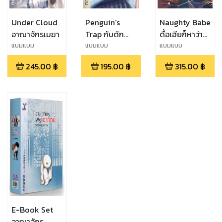
Under Cloud
Penguin's
Naughty Babe
อาณาจักรเมฆา
Trap กับดัก
ดื้อเฮียก็หาว่า
เพนกวิน
ซน
แบมแบม
แบมแบม
แบมแบม
245.00
฿
195.00
฿
315.00
฿
E-Book Set
อาณาจักร