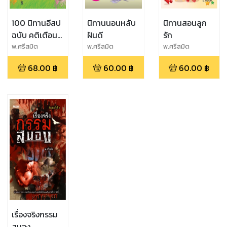
100 นิทานอีสป
นิทานนอนหลับ
นิทานสอนลูก
ฉบับ คติเตือน
ฝันดี
รัก
ใจ
พ.ศรีสมิต
พ.ศรีสมิต
พ.ศรีสมิต
68.00
฿
60.00
฿
60.00
฿
เรื่องจริงกรรม
สนอง