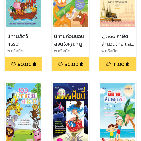
นิทานสัตว์
นิทานก่อนนอน
๑,๓๐๐ ภาษิต
หรรษา
สอนใจคุณหนู
สำนวนไทย และ
คำพังเพย
พ.ศรีสมิต
พ.ศรีสมิต
พ.ศรีสมิต
60.00
฿
60.00
฿
111.00
฿