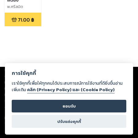
พ.ศรีสมิต
71.00
฿
Copyright ©
2026
Storylog Co., Ltd. - สตอรี่ล็อกขอสงวนสิทธิ์ไม่รับผิดชอบ
การใช้คุกกี้
ต่อผลงานหรือเนื้อหาใดที่อัปโหลดผ่านเว็บไซต์และปรากฏว่าละเมิดสิทธิใน
ทรัพย์สินทางปัญญาของบุคคลอื่นหรือขัดต่อกฎหมายและศีลธรรม ดังนั้น ผู้อ่าน
เราใช้คุกกี้เพื่อให้ทุกคนได้ประสบการณ์การใช้งานที่ดียิ่งขึ้นอ่าน
ทุกท่านโปรดใช้วิจารณญาณในการกลั่นกรองด้วยตนเอง และหากท่านพบว่าส่วน
เพิ่มเติม
คลิก (Privacy Policy) และ (Cookie Policy)
หนึ่งส่วนใดขัดต่อกฎหมายและศีลธรรม กรุณาแจ้งมายังบริษัท เพื่อทีมงานจะได้
ดำเนินการในทันที ทั้งนี้ ทางสตอรี่ล็อกขอสงวนลิขสิทธิ์ตามพระราชบัญญัติ
ยอมรับ
ลิขสิทธิ์ พ.ศ. 2537 (ฉบับล่าสุด)
For support: member@ookbee.com
ปรับแต่งคุกกี้
Version
1.3.17