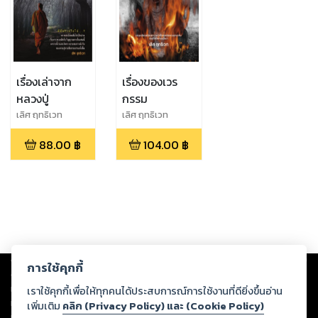
เรื่องเล่าจาก
เรื่องของเวร
หลวงปู่
กรรม
เลิศ ฤทธิเวท
เลิศ ฤทธิเวท
88.00
฿
104.00
฿
Copyright ©
2026
Storylog Co., Ltd. - สตอรี่ล็อกขอสงวนสิทธิ์ไม่รับผิดชอบ
การใช้คุกกี้
ต่อผลงานหรือเนื้อหาใดที่อัปโหลดผ่านเว็บไซต์และปรากฏว่าละเมิดสิทธิใน
ทรัพย์สินทางปัญญาของบุคคลอื่นหรือขัดต่อกฎหมายและศีลธรรม ดังนั้น ผู้อ่าน
เราใช้คุกกี้เพื่อให้ทุกคนได้ประสบการณ์การใช้งานที่ดียิ่งขึ้นอ่าน
ทุกท่านโปรดใช้วิจารณญาณในการกลั่นกรองด้วยตนเอง และหากท่านพบว่าส่วน
เพิ่มเติม
คลิก (Privacy Policy) และ (Cookie Policy)
หนึ่งส่วนใดขัดต่อกฎหมายและศีลธรรม กรุณาแจ้งมายังบริษัท เพื่อทีมงานจะได้