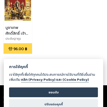
บูชาเทพ
ศักดิ์สิทธิ์ เจ้าที่
ประจำบ้าน
ประดิษฐากูร
เทวดาประจำตัว
96.00
฿
บูชาถูกวิธีรวย
โคตรๆ
การใช้คุกกี้
เราใช้คุกกี้เพื่อให้ทุกคนได้ประสบการณ์การใช้งานที่ดียิ่งขึ้นอ่าน
เพิ่มเติม
คลิก (Privacy Policy) และ (Cookie Policy)
Copyright ©
2026
Storylog Co., Ltd. - สตอรี่ล็อกขอสงวนสิทธิ์ไม่รับผิดชอบ
ต่อผลงานหรือเนื้อหาใดที่อัปโหลดผ่านเว็บไซต์และปรากฏว่าละเมิดสิทธิใน
ยอมรับ
ทรัพย์สินทางปัญญาของบุคคลอื่นหรือขัดต่อกฎหมายและศีลธรรม ดังนั้น ผู้อ่าน
ทุกท่านโปรดใช้วิจารณญาณในการกลั่นกรองด้วยตนเอง และหากท่านพบว่าส่วน
ปรับแต่งคุกกี้
หนึ่งส่วนใดขัดต่อกฎหมายและศีลธรรม กรุณาแจ้งมายังบริษัท เพื่อทีมงานจะได้