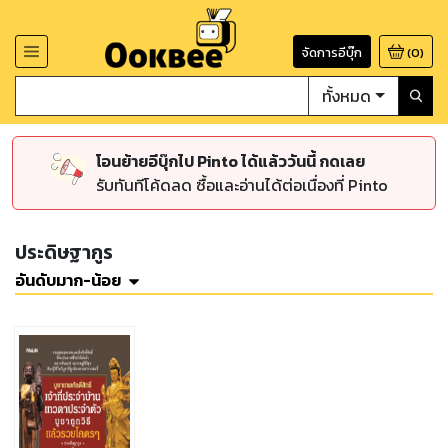
จัดการอีบุ๊ก
(
0
)
ทั้งหมด
โอนย้ายอีบุ๊กไป Pinto ได้แล้ววันนี้ กดเลย
รับทันทีโค้ดลด ซื้อและอ่านได้ต่อเนื่องที่ Pinto
ประดิษฐากูร
อันดับมาก-น้อย