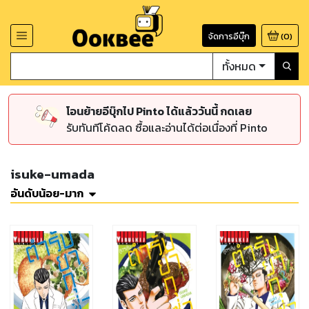
จัดการอีบุ๊ก
(
0
)
ทั้งหมด
โอนย้ายอีบุ๊กไป Pinto ได้แล้ววันนี้ กดเลย
รับทันทีโค้ดลด ซื้อและอ่านได้ต่อเนื่องที่ Pinto
isuke-umada
อันดับน้อย-มาก