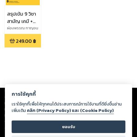
สรุปเข้ม 9 วิชา
สามัญ เคมี +
แนวข้อสอบ
ผ่องพรรณ กาญจน
กฤต
เสมือนจริง
249.00
฿
Copyright ©
2026
Storylog Co., Ltd. - สตอรี่ล็อกขอสงวนสิทธิ์ไม่รับผิดชอบ
การใช้คุกกี้
ต่อผลงานหรือเนื้อหาใดที่อัปโหลดผ่านเว็บไซต์และปรากฏว่าละเมิดสิทธิใน
ทรัพย์สินทางปัญญาของบุคคลอื่นหรือขัดต่อกฎหมายและศีลธรรม ดังนั้น ผู้อ่าน
เราใช้คุกกี้เพื่อให้ทุกคนได้ประสบการณ์การใช้งานที่ดียิ่งขึ้นอ่าน
ทุกท่านโปรดใช้วิจารณญาณในการกลั่นกรองด้วยตนเอง และหากท่านพบว่าส่วน
เพิ่มเติม
คลิก (Privacy Policy) และ (Cookie Policy)
หนึ่งส่วนใดขัดต่อกฎหมายและศีลธรรม กรุณาแจ้งมายังบริษัท เพื่อทีมงานจะได้
ดำเนินการในทันที ทั้งนี้ ทางสตอรี่ล็อกขอสงวนลิขสิทธิ์ตามพระราชบัญญัติ
ยอมรับ
ลิขสิทธิ์ พ.ศ. 2537 (ฉบับล่าสุด)