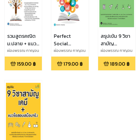
รวมสูตรคณิต
Perfect
สรุปเข้ม 9 วิชา
ม.ปลาย + แนว
Social
สามัญ
ข้อสอบเสมือน
Studies สรุป
คณิตศาสตร์ 2
ผ่องพรรณ กาญจน
ผ่องพรรณ กาญจน
ผ่องพรรณ กาญจน
กฤต
กฤต
กฤต
จริง ฉบับ
เข้มสังคม
+ แนวข้อสอบ
159.00
฿
179.00
฿
189.00
฿
สมบูรณ์
ม.ปลาย ฉบับ
เสมือนจริง
สมบูรณ์