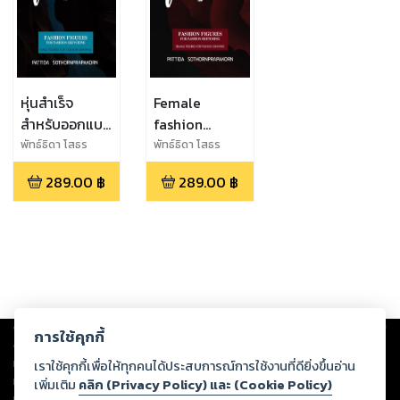
หุ่นสำเร็จ
Female
สำหรับออกแบบ
fashion
ธุกิจแฟชั่น :
figures : หุ่น
พัทธ์ธิดา โสธร
พัทธ์ธิดา โสธร
ประภากร
ประภากร
Male fashion
สำเร็จรูปสำหรับ
289.00
฿
289.00
฿
figures
ออกแบบแฟชั่น
Copyright ©
2026
Storylog Co., Ltd. - สตอรี่ล็อกขอสงวนสิทธิ์ไม่รับผิดชอบ
การใช้คุกกี้
ต่อผลงานหรือเนื้อหาใดที่อัปโหลดผ่านเว็บไซต์และปรากฏว่าละเมิดสิทธิใน
ทรัพย์สินทางปัญญาของบุคคลอื่นหรือขัดต่อกฎหมายและศีลธรรม ดังนั้น ผู้อ่าน
เราใช้คุกกี้เพื่อให้ทุกคนได้ประสบการณ์การใช้งานที่ดียิ่งขึ้นอ่าน
ทุกท่านโปรดใช้วิจารณญาณในการกลั่นกรองด้วยตนเอง และหากท่านพบว่าส่วน
เพิ่มเติม
คลิก (Privacy Policy) และ (Cookie Policy)
หนึ่งส่วนใดขัดต่อกฎหมายและศีลธรรม กรุณาแจ้งมายังบริษัท เพื่อทีมงานจะได้