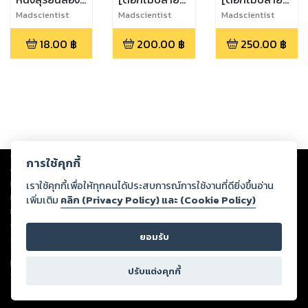
จันทรา [ภาค
ปืน] เล่ม 2
ปืน] เล่ม 1
Madscientist
Madscientist
Madscientist
ความรัก]
18.00
฿
200.00
฿
250.00
฿
Copyright ©
2026
Storylog Co., Ltd. - สตอรี่ล็อกขอสงวนสิทธิ์ไม่รับผิดชอบ
การใช้คุกกี้
ต่อผลงานหรือเนื้อหาใดที่อัปโหลดผ่านเว็บไซต์และปรากฏว่าละเมิดสิทธิใน
ทรัพย์สินทางปัญญาของบุคคลอื่นหรือขัดต่อกฎหมายและศีลธรรม ดังนั้น ผู้อ่าน
เราใช้คุกกี้เพื่อให้ทุกคนได้ประสบการณ์การใช้งานที่ดียิ่งขึ้นอ่าน
ทุกท่านโปรดใช้วิจารณญาณในการกลั่นกรองด้วยตนเอง และหากท่านพบว่าส่วน
เพิ่มเติม
คลิก (Privacy Policy) และ (Cookie Policy)
หนึ่งส่วนใดขัดต่อกฎหมายและศีลธรรม กรุณาแจ้งมายังบริษัท เพื่อทีมงานจะได้
ดำเนินการในทันที ทั้งนี้ ทางสตอรี่ล็อกขอสงวนลิขสิทธิ์ตามพระราชบัญญัติ
ยอมรับ
ลิขสิทธิ์ พ.ศ. 2537 (ฉบับล่าสุด)
For support: member@ookbee.com
ปรับแต่งคุกกี้
Version
1.3.17