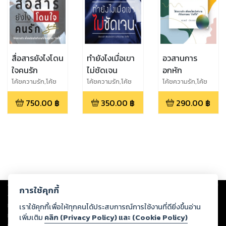
สื่อสารยังไงโดน
ทำยังไงเมื่อเขา
อวสานการ
ใจคนรัก
ไม่ชัดเจน
อกหัก
โค้ชความรัก,โค้ช
โค้ชความรัก,โค้ช
โค้ชความรัก,โค้ช
แมกซ์ นฤพนธ์ เวียง
แมกซ์ นฤพนธ์ เวียง
แมกซ์ นฤพนธ์ เวียง
750.00
฿
350.00
฿
290.00
฿
ชนก, โค้ชความรัก
ชนก
ชนก
เพื่อคนโสดวัย
ทำงาน
Copyright ©
2026
Storylog Co., Ltd. - สตอรี่ล็อกขอสงวนสิทธิ์ไม่รับผิดชอบ
การใช้คุกกี้
ต่อผลงานหรือเนื้อหาใดที่อัปโหลดผ่านเว็บไซต์และปรากฏว่าละเมิดสิทธิใน
ทรัพย์สินทางปัญญาของบุคคลอื่นหรือขัดต่อกฎหมายและศีลธรรม ดังนั้น ผู้อ่าน
เราใช้คุกกี้เพื่อให้ทุกคนได้ประสบการณ์การใช้งานที่ดียิ่งขึ้นอ่าน
ทุกท่านโปรดใช้วิจารณญาณในการกลั่นกรองด้วยตนเอง และหากท่านพบว่าส่วน
เพิ่มเติม
คลิก (Privacy Policy) และ (Cookie Policy)
หนึ่งส่วนใดขัดต่อกฎหมายและศีลธรรม กรุณาแจ้งมายังบริษัท เพื่อทีมงานจะได้