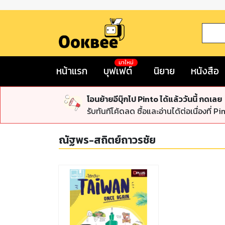
มาใหม่
หน้าแรก
บุฟเฟต์
นิยาย
หนังสือ
โอนย้ายอีบุ๊กไป Pinto ได้แล้ววันนี้ กดเลย
รับทันทีโค้ดลด ซื้อและอ่านได้ต่อเนื่องที่ Pi
ณัฐพร-สถิตย์ถาวรชัย