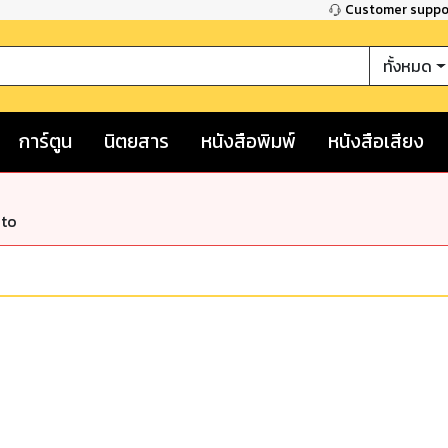
Customer supp
ทั้งหมด
การ์ตูน
นิตยสาร
หนังสือพิมพ์
หนังสือเสียง
nto