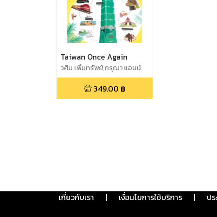
Taiwan Once Again
วศิน เพิ่มทรัพย์,กรุณา แอนน์
ตามี,จิตตานันท์ ทองทับ,ณัฐพร
349.00
฿
สถิตย์ถาวรชัย
เกี่ยวกับเรา
|
เงื่อนไขการใช้บริการ
|
ปร