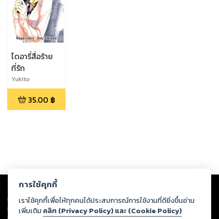
ไดอารี่สื่อร้าย
ที่รัก
Yukito
35.00
฿
Copyright ©
2026
Storylog Co., Ltd. - สตอรี่ล็อกขอสงวนสิทธิ์ไม่รับผิดชอบ
การใช้คุกกี้
ต่อผลงานหรือเนื้อหาใดที่อัปโหลดผ่านเว็บไซต์และปรากฏว่าละเมิดสิทธิใน
ทรัพย์สินทางปัญญาของบุคคลอื่นหรือขัดต่อกฎหมายและศีลธรรม ดังนั้น ผู้อ่าน
เราใช้คุกกี้เพื่อให้ทุกคนได้ประสบการณ์การใช้งานที่ดียิ่งขึ้นอ่าน
ทุกท่านโปรดใช้วิจารณญาณในการกลั่นกรองด้วยตนเอง และหากท่านพบว่าส่วน
เพิ่มเติม
คลิก (Privacy Policy) และ (Cookie Policy)
หนึ่งส่วนใดขัดต่อกฎหมายและศีลธรรม กรุณาแจ้งมายังบริษัท เพื่อทีมงานจะได้